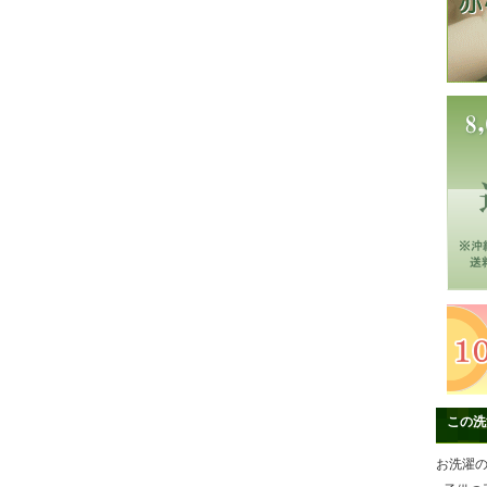
この洗
お洗濯