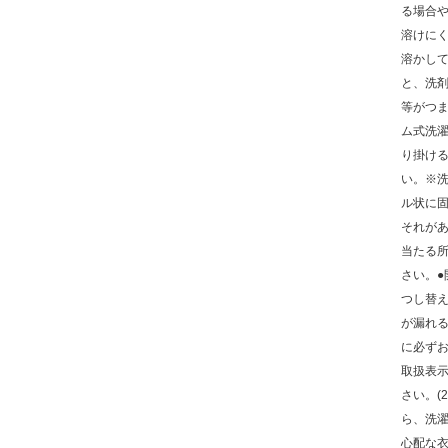
る場合
溶けにく
溶かし
と、洗
等がつま
ム式洗
り掛け
い。※
ル状に
それがあ
当たる
さい。●
つし替
が漏れ
に必ずお
取扱表
さい。(
ら、洗濯
心配な