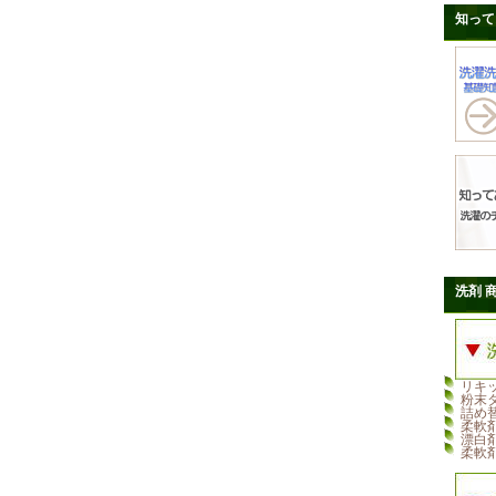
知って
洗剤 
リキ
粉末
詰め
柔軟
漂白
柔軟