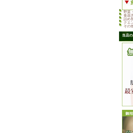
野菜
食器
詰め
クエ
その
当店の