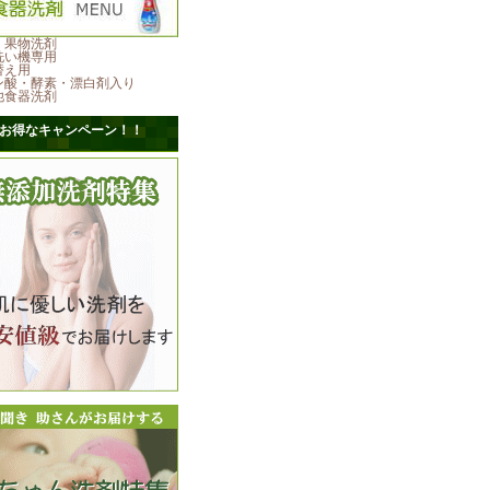
・果物洗剤
洗い機専用
替え用
ン酸・酵素・漂白剤入り
他食器洗剤
お得なキャンペーン！！