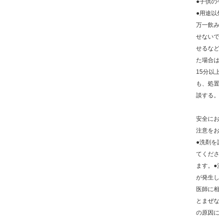
●子供の
●用途以
万一飲
せない
せるなど
た場合
15分以
も、処
談する
安全に
注意を
●洗剤を
てくだ
ます。●
が発生
医師に相
とまぜ
の原因に