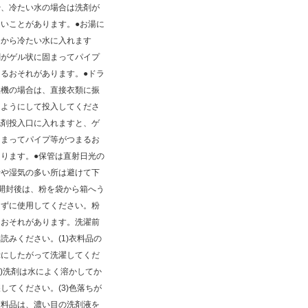
や、冷たい水の場合は洗剤が
いことがあります。●お湯に
てから冷たい水に入れます
剤がゲル状に固まってパイプ
るおそれがあります。●ドラ
濯機の場合は、直接衣類に振
るようにして投入してくださ
洗剤投入口に入れますと、ゲ
固まってパイプ等がつまるお
ります。●保管は直射日光の
所や湿気の多い所は避けて下
開封後は、粉を袋から箱へう
えずに使用してください。粉
るおそれがあります。洗濯前
読みください。(1)衣料品の
示にしたがって洗濯してくだ
2)洗剤は水によく溶かしてか
してください。(3)色落ちが
衣料品は、濃い目の洗剤液を