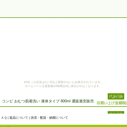
[PR] この広告は3ヶ月以上更新がないため表示されています。
ホームページを更新後24時間以内に表示されなくなります。
コンビ おむつ肌着洗い 液体タイプ 800ml 通販激安販売
ＦＡＱ
|
返品について
|
決済・配送・納期について