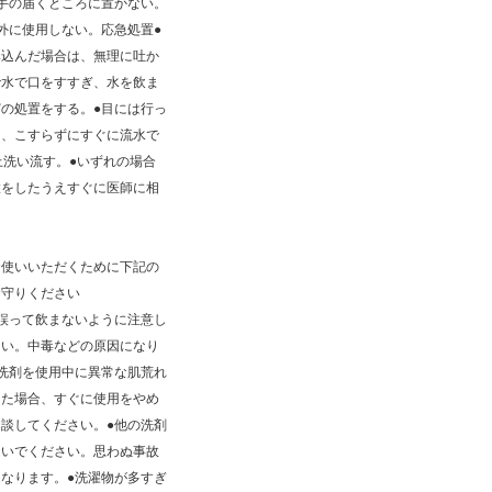
手の届くところに置かない。
外に使用しない。応急処置●
み込んだ場合は、無理に吐か
で水で口をすすぎ、水を飲ま
の処置をする。●目には行っ
は、こすらずにすぐに流水で
上洗い流す。●いずれの場合
置をしたうえすぐに医師に相
。
お使いいただくために下記の
お守りください
誤って飲まないように注意し
さい。中毒などの原因になり
洗剤を使用中に異常な肌荒れ
した場合、すぐに使用をやめ
談してください。●他の洗剤
ないでください。思わぬ事故
なります。●洗濯物が多すぎ